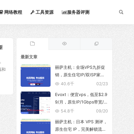
网络教程
工具资源
服务器评测
新
最新文章
务
丽萨主机：全场VPS九折促
福和
销，原生住宅IP/双ISP家
宽，支持TikTok运营、解锁
40.6千
02/23
ChatGpt/NetFlix等流媒体服
Evoxt：便宜vps，低至$2.9
务
9/月，原生IP/1Gbps带宽/
支持新增多个IP地址，可选
54.8千
09/20
香港/日本(东京/大阪)/韩国/
丽萨主机：日本 VPS 测评，
印尼/马来西亚/美国/德国/英
原生住宅 IP，完美解锁流媒
国/波兰等地区