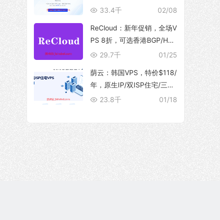
10Gbps 大带宽，解锁流媒
33.4千
02/08
体
ReCloud：新年促销，全场V
PS 8折，可选香港BGP/HG
C、台湾TFN/Hinet家宽、马
29.7千
01/25
来西亚家宽等产品
荫云：韩国VPS，特价$118/
年，原生IP/双ISP住宅/三网
优化直连/250M带宽@5T流
23.8千
01/18
量