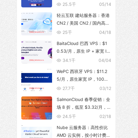
体，支持 TikTok 运营，129
25.5千
05/14
元/月起
轻云互联 建站服务器：香港
CN2 / 美国 CN2 / 国内高防
BGP，无限流量，建站首选
25千
04/18
BaitaCloud 巴西 VPS：$1
0.53/月，原生 IP + 家宽 IS
P，100Mbps 无限流量
34.1千
04/04
WePC 西班牙 VPS：$11.2
5/月，原生家宽 IP，100Mb
ps 带宽，1T 流量，支持 Tik
27.7千
03/12
Tok 视频直播
SalmonCloud 春季促销：全
场 8 折，低至 $3.32/月，
高性能 CPU + 10Gbps 大带
24.5千
02/18
宽，可选香港/美西圣何塞地
Nube 云服务器：高性价比
区
AMD 云实例，按小时计费，