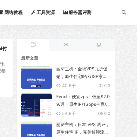
网络教程
工具资源
服务器评测
l付
最新文章
度和
丽萨主机：全场VPS九折促
家都
销，原生住宅IP/双ISP家
宽，支持TikTok运营、解锁
40.6千
02/23
ChatGpt/NetFlix等流媒体服
Evoxt：便宜vps，低至$2.9
务
9/月，原生IP/1Gbps带宽/
支持新增多个IP地址，可选
54.9千
09/20
香港/日本(东京/大阪)/韩国/
丽萨主机：日本 VPS 测评，
印尼/马来西亚/美国/德国/英
原生住宅 IP，完美解锁流媒
国/波兰等地区