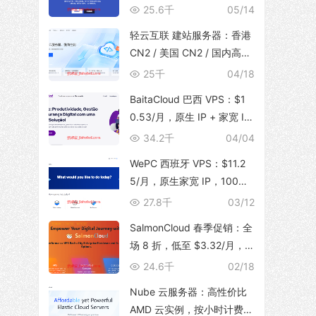
体，支持 TikTok 运营，129
25.6千
05/14
元/月起
轻云互联 建站服务器：香港
CN2 / 美国 CN2 / 国内高防
BGP，无限流量，建站首选
25千
04/18
BaitaCloud 巴西 VPS：$1
0.53/月，原生 IP + 家宽 IS
P，100Mbps 无限流量
34.2千
04/04
WePC 西班牙 VPS：$11.2
5/月，原生家宽 IP，100Mb
ps 带宽，1T 流量，支持 Tik
27.8千
03/12
Tok 视频直播
SalmonCloud 春季促销：全
场 8 折，低至 $3.32/月，
高性能 CPU + 10Gbps 大带
24.6千
02/18
宽，可选香港/美西圣何塞地
Nube 云服务器：高性价比
区
AMD 云实例，按小时计费，