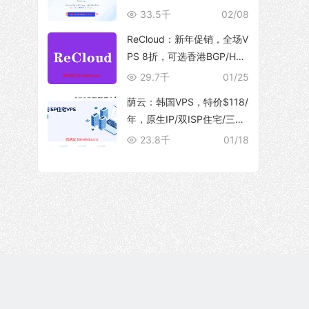
10Gbps 大带宽，解锁流媒
33.5千
02/08
体
ReCloud：新年促销，全场V
PS 8折，可选香港BGP/HG
C、台湾TFN/Hinet家宽、马
29.7千
01/25
来西亚家宽等产品
荫云：韩国VPS，特价$118/
年，原生IP/双ISP住宅/三网
优化直连/250M带宽@5T流
23.8千
01/18
量