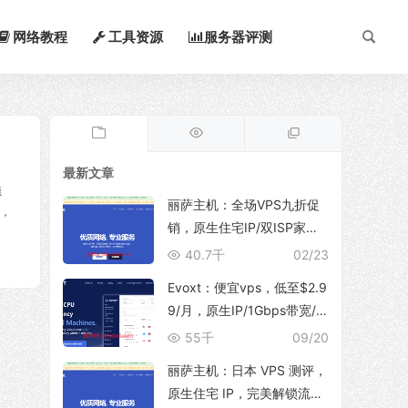
网络教程
工具资源
服务器评测
最新文章
德
丽萨主机：全场VPS九折促
，
销，原生住宅IP/双ISP家
宽，支持TikTok运营、解锁
40.7千
02/23
ChatGpt/NetFlix等流媒体服
Evoxt：便宜vps，低至$2.9
务
9/月，原生IP/1Gbps带宽/
支持新增多个IP地址，可选
55千
09/20
香港/日本(东京/大阪)/韩国/
丽萨主机：日本 VPS 测评，
印尼/马来西亚/美国/德国/英
原生住宅 IP，完美解锁流媒
国/波兰等地区