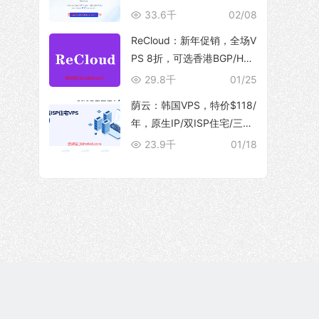
10Gbps 大带宽，解锁流媒
33.6千
02/08
体
ReCloud：新年促销，全场V
PS 8折，可选香港BGP/HG
C、台湾TFN/Hinet家宽、马
29.8千
01/25
来西亚家宽等产品
荫云：韩国VPS，特价$118/
年，原生IP/双ISP住宅/三网
优化直连/250M带宽@5T流
23.9千
01/18
量