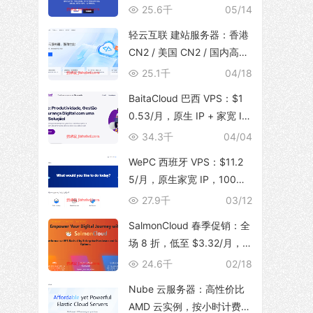
体，支持 TikTok 运营，129
25.6千
05/14
元/月起
轻云互联 建站服务器：香港
CN2 / 美国 CN2 / 国内高防
BGP，无限流量，建站首选
25.1千
04/18
BaitaCloud 巴西 VPS：$1
0.53/月，原生 IP + 家宽 IS
P，100Mbps 无限流量
34.3千
04/04
WePC 西班牙 VPS：$11.2
5/月，原生家宽 IP，100Mb
ps 带宽，1T 流量，支持 Tik
27.9千
03/12
Tok 视频直播
SalmonCloud 春季促销：全
场 8 折，低至 $3.32/月，
高性能 CPU + 10Gbps 大带
24.6千
02/18
宽，可选香港/美西圣何塞地
Nube 云服务器：高性价比
区
AMD 云实例，按小时计费，