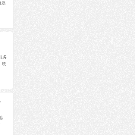
流媒
服务
，硬
-
地
走