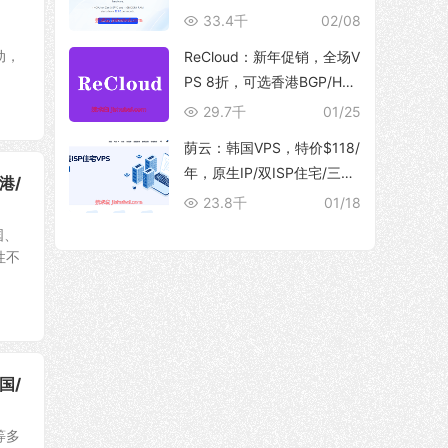
10Gbps 大带宽，解锁流媒
33.4千
02/08
体
动，
ReCloud：新年促销，全场V
PS 8折，可选香港BGP/HG
C、台湾TFN/Hinet家宽、马
29.7千
01/25
来西亚家宽等产品
荫云：韩国VPS，特价$118/
年，原生IP/双ISP住宅/三网
港/
优化直连/250M带宽@5T流
23.8千
01/18
量
国、
性不
国/
等多