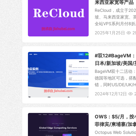
来西亚家宽等产品
ReCloud，成立于2
坡、马来西亚家宽、
全站VPS系列月付8折/季
2025年1月25日
2
#双12#BageV
日本/新加坡/美国
BageVM双十二活
德国等地区可选，搭配
错，同时US/DE/UK/HK
2024年12月12日
OWS：$5/月，按
菲律宾/柬埔寨/加
Octopus Web 