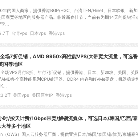
020年的国人商家，提供香港BGP/HGC、台湾TFN/Hinet、日本软银、新加
英国商宽等地区的服务器产品。临近新春佳节，当前有为期14天的促销活
...
9.7千
台湾vps
日本vps
香港vps
M：全场7折促销，AMD 9950x高性能VPS/大带宽大流量，可选香
/英国等地区
动：全场VPS月付8折、年付7折促销，提供香港、日本、新加坡、美国、英
AMD多个高性能系列CPU处理器、DDR4 内存和NVMe硬盘，机器稳定
...
23.2千
美国vps
美国原生IP
香港vps
小时/按天计费/1Gbps带宽/解锁流媒体，可选日本/韩国/巴西/泰
拿大等多个地区
Solution（OWS）国人云服务器厂商，提供亚洲日本/韩国/泰国/菲律宾/柬埔寨