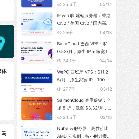
体，支持 TikTok 运营，129
25.6千
05/14
元/月起
轻云互联 建站服务器：香港
CN2 / 美国 CN2 / 国内高防
BGP，无限流量，建站首选
25千
04/18
BaitaCloud 巴西 VPS：$1
0.53/月，原生 IP + 家宽 IS
P，100Mbps 无限流量
34.1千
04/04
媒体
WePC 西班牙 VPS：$11.2
供
5/月，原生家宽 IP，100Mb
、
ps 带宽，1T 流量，支持 Tik
27.7千
03/12
Tok 视频直播
SalmonCloud 春季促销：全
场 8 折，低至 $3.32/月，
高性能 CPU + 10Gbps 大带
24.5千
02/18
宽，可选香港/美西圣何塞地
Nube 云服务器：高性价比
区
、马
AMD 云实例，按小时计费，