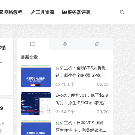
网络教程
工具资源
服务器评测
解锁
最新文章
产
丽萨主机：全场VPS九折促
、
销，原生住宅IP/双ISP家
宽，支持TikTok运营、解锁
40.6千
02/23
ChatGpt/NetFlix等流媒体服
Evoxt：便宜vps，低至$2.9
务
9/月，原生IP/1Gbps带宽/
9
支持新增多个IP地址，可选
54.9千
09/20
香港/日本(东京/大阪)/韩国/
丽萨主机：日本 VPS 测评，
支持
印尼/马来西亚/美国/德国/英
原生住宅 IP，完美解锁流媒
宽，
国/波兰等地区