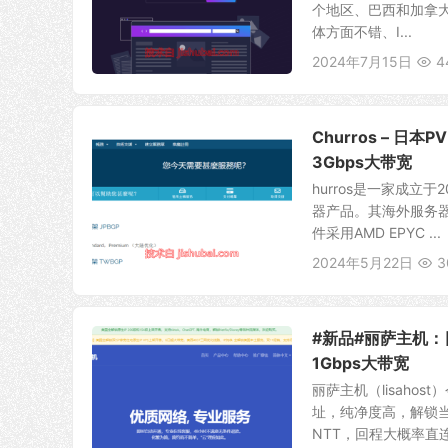
个地区、巴西和加拿大
体方面不错、I...
2024年7月15日
4
Churros – 日
3Gbps大带宽
hurros是一家成
器产品。其海外服务器上
件采用AMD EPYC ...
2024年5月22日
3
#新品#丽萨主机：日本
1Gbps大带宽
丽萨主机（lisaho
址，纯净度高，解锁当
NTT，回程大概率直连