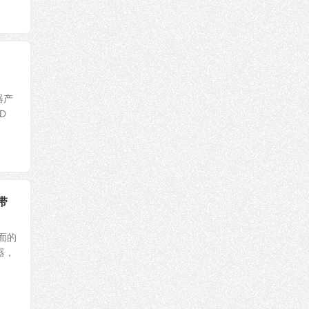
器产
D
带
前面的
器，