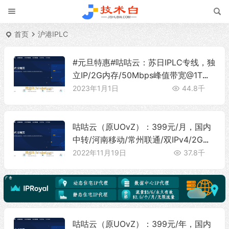
首页
沪港IPLC
#元旦特惠#咕咕云：苏日IPLC专线，独
立IP/2G内存/50Mbps峰值带宽@1T流
量，特价1500元/年
2023年1月1日
44.8千
咕咕云（原UOvZ）：399元/月，国内
中转/河南移动/常州联通/双IPv4/2G内
存/300Mbps带宽@10T流量
2022年11月19日
37.8千
咕咕云（原UOvZ）：399元/年，国内