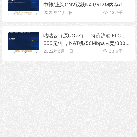
中转/上海CN2双线NAT/512M内存/10
G SSD/50Mbps带宽@500G流量
2022年11月2日
48.7千
咕咕云（原UOvZ）：特价沪港IPLC，
555元/年，NAT机/50Mbps带宽/300
G流量，可选莞港IPLC/上海CN2/海外
2022年6月11日
33.6千
VPS等