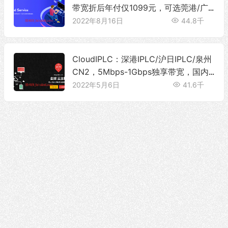
带宽折后年付仅1099元，可选莞港/广
港/深港/沪日/沪美/沪韩/京德/广新专线
2022年8月16日
44.8千
CloudIPLC：深港IPLC/沪日IPLC/泉州
CN2，5Mbps-1Gbps独享带宽，国内
多地服务器
2022年5月6日
41.6千