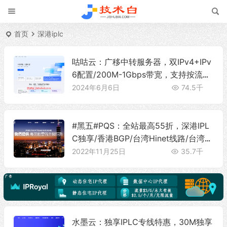
首页
深港iplc
咕咕云：广移中转服务器，双IPv4+IPv
6配置/200M-1Gbps带宽，支持按流量
和按带宽计费
2024年6月6日
74.5千
#黑五#PQS：全站最高55折，深港IPL
C独享/香港BGP/台湾Hinet线路/台湾C
N2线路/日本CN2线路，特价机器仅55
2022年11月25日
35.7千
5元/年
水墨云：独享IPLC专线特惠，30M独享