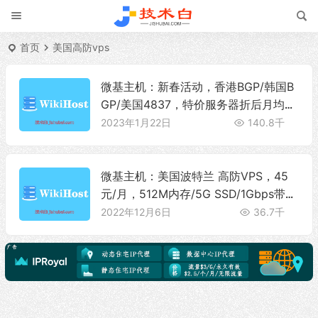
首页
美国高防vps
微基主机：新春活动，香港BGP/韩国B
GP/美国4837，特价服务器折后月均33
元
2023年1月22日
140.8千
微基主机：美国波特兰 高防VPS，45
元/月，512M内存/5G SSD/1Gbps带宽
@1000G流量
2022年12月6日
36.7千