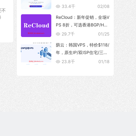
10Gbps 大带宽，解锁流媒
33.4千
02/08
还不
体
港
ReCloud：新年促销，全场V
PS 8折，可选香港BGP/HG
C、台湾TFN/Hinet家宽、马
29.7千
01/25
来西亚家宽等产品
荫云：韩国VPS，特价$118/
年，原生IP/双ISP住宅/三网
优化直连/250M带宽@5T流
23.8千
01/18
量