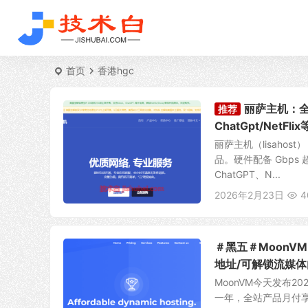
首页
香港hgc
丽萨主机：全
推荐
ChatGpt/NetF
丽萨主机（lisah
品。硬件配备 Gbps 
ChatGPT、N...
2026年2月23日
4
＃黑五＃MoonVM
地址/可解锁流媒体
MoonVM今天发布
一年，全站产品月付享8