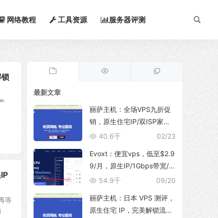
网络教程
工具资源
服务器评测
解锁
最新文章
产
丽萨主机：全场VPS九折促
、
销，原生住宅IP/双ISP家
宽，支持TikTok运营、解锁
40.6千
02/23
ChatGpt/NetFlix等流媒体服
Evoxt：便宜vps，低至$2.9
务
9/月，原生IP/1Gbps带宽/
IP
支持新增多个IP地址，可选
54.9千
09/20
香港/日本(东京/大阪)/韩国/
丽萨主机：日本 VPS 测评，
再等
印尼/马来西亚/美国/德国/英
原生住宅 IP，完美解锁流媒
的
国/波兰等地区