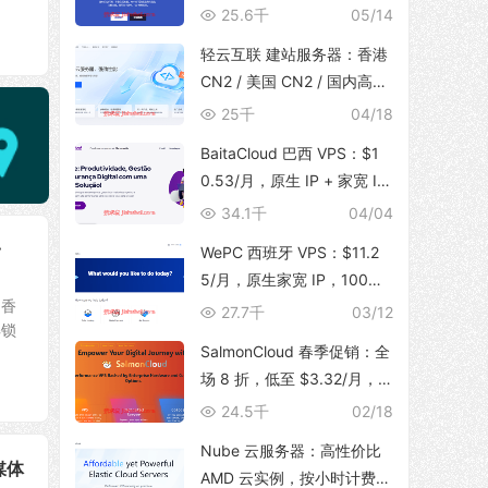
体，支持 TikTok 运营，129
25.6千
05/14
元/月起
轻云互联 建站服务器：香港
CN2 / 美国 CN2 / 国内高防
BGP，无限流量，建站首选
25千
04/18
BaitaCloud 巴西 VPS：$1
0.53/月，原生 IP + 家宽 IS
P，100Mbps 无限流量
34.1千
04/04
一
WePC 西班牙 VPS：$11.2
5/月，原生家宽 IP，100Mb
、香
ps 带宽，1T 流量，支持 Tik
27.7千
03/12
解锁
Tok 视频直播
SalmonCloud 春季促销：全
场 8 折，低至 $3.32/月，
高性能 CPU + 10Gbps 大带
24.5千
02/18
宽，可选香港/美西圣何塞地
Nube 云服务器：高性价比
区
媒体
AMD 云实例，按小时计费，