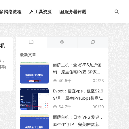
网络教程
工具资源
服务器评测
/私
最新文章
家，
丽萨主机：全场VPS九折促
移动
销，原生住宅IP/双ISP家
宽，支持TikTok运营、解锁
40.5千
02/23
ChatGpt/NetFlix等流媒体服
Evoxt：便宜vps，低至$2.9
务
9/月，原生IP/1Gbps带宽/
支持新增多个IP地址，可选
54.7千
09/20
香港/日本(东京/大阪)/韩国/
丽萨主机：日本 VPS 测评，
印尼/马来西亚/美国/德国/英
原生住宅 IP，完美解锁流媒
国/波兰等地区