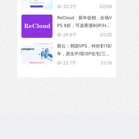
10Gbps 大带宽，解锁流媒
33.2千
02/08
体
ReCloud：新年促销，全场V
PS 8折，可选香港BGP/HG
C、台湾TFN/Hinet家宽、马
29.6千
01/25
来西亚家宽等产品
荫云：韩国VPS，特价$118/
年，原生IP/双ISP住宅/三网
优化直连/250M带宽@5T流
23.7千
01/18
量