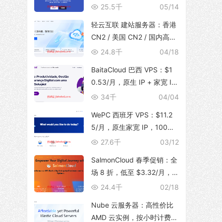
体，支持 TikTok 运营，129
25.5千
05/14
元/月起
轻云互联 建站服务器：香港
CN2 / 美国 CN2 / 国内高防
BGP，无限流量，建站首选
24.8千
04/18
BaitaCloud 巴西 VPS：$1
0.53/月，原生 IP + 家宽 IS
P，100Mbps 无限流量
34千
04/04
WePC 西班牙 VPS：$11.2
5/月，原生家宽 IP，100Mb
ps 带宽，1T 流量，支持 Tik
27.6千
03/12
Tok 视频直播
SalmonCloud 春季促销：全
场 8 折，低至 $3.32/月，
高性能 CPU + 10Gbps 大带
24.4千
02/18
宽，可选香港/美西圣何塞地
Nube 云服务器：高性价比
区
AMD 云实例，按小时计费，