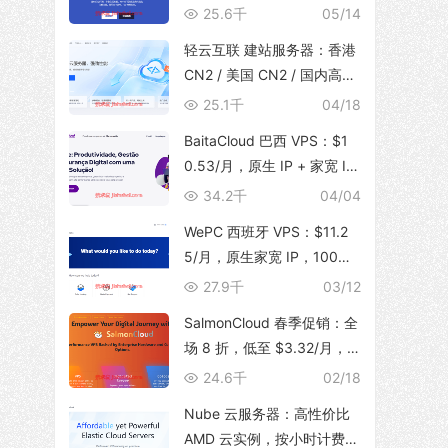
体，支持 TikTok 运营，129
25.6千
05/14
元/月起
轻云互联 建站服务器：香港
CN2 / 美国 CN2 / 国内高防
BGP，无限流量，建站首选
25.1千
04/18
BaitaCloud 巴西 VPS：$1
0.53/月，原生 IP + 家宽 IS
P，100Mbps 无限流量
34.2千
04/04
WePC 西班牙 VPS：$11.2
5/月，原生家宽 IP，100Mb
ps 带宽，1T 流量，支持 Tik
27.9千
03/12
Tok 视频直播
SalmonCloud 春季促销：全
场 8 折，低至 $3.32/月，
高性能 CPU + 10Gbps 大带
24.6千
02/18
宽，可选香港/美西圣何塞地
Nube 云服务器：高性价比
区
AMD 云实例，按小时计费，