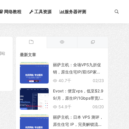
网络教程
工具资源
服务器评测
网站
最新文章
丽萨主机：全场VPS九折促
销，原生住宅IP/双ISP家
宽，支持TikTok运营、解锁
40.7千
02/23
ChatGpt/NetFlix等流媒体服
Evoxt：便宜vps，低至$2.9
务
9/月，原生IP/1Gbps带宽/
支持新增多个IP地址，可选
54.9千
09/20
香港/日本(东京/大阪)/韩国/
丽萨主机：日本 VPS 测评，
印尼/马来西亚/美国/德国/英
原生住宅 IP，完美解锁流媒
国/波兰等地区