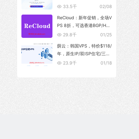
10Gbps 大带宽，解锁流媒
33.5千
02/08
体
ReCloud：新年促销，全场V
PS 8折，可选香港BGP/HG
C、台湾TFN/Hinet家宽、马
29.8千
01/25
来西亚家宽等产品
荫云：韩国VPS，特价$118/
年，原生IP/双ISP住宅/三网
优化直连/250M带宽@5T流
23.9千
01/18
量