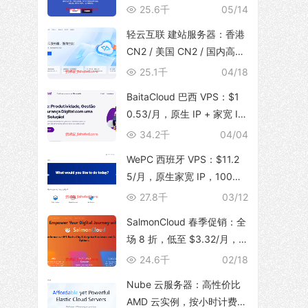
体，支持 TikTok 运营，129
25.6千
05/14
元/月起
轻云互联 建站服务器：香港
CN2 / 美国 CN2 / 国内高防
BGP，无限流量，建站首选
25.1千
04/18
BaitaCloud 巴西 VPS：$1
0.53/月，原生 IP + 家宽 IS
P，100Mbps 无限流量
34.2千
04/04
WePC 西班牙 VPS：$11.2
5/月，原生家宽 IP，100Mb
ps 带宽，1T 流量，支持 Tik
27.8千
03/12
Tok 视频直播
SalmonCloud 春季促销：全
场 8 折，低至 $3.32/月，
高性能 CPU + 10Gbps 大带
24.6千
02/18
宽，可选香港/美西圣何塞地
Nube 云服务器：高性价比
区
AMD 云实例，按小时计费，