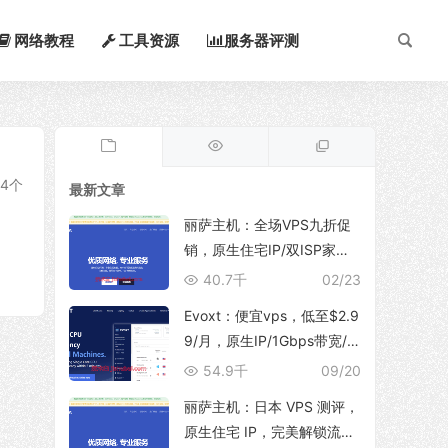
网络教程
工具资源
服务器评测
4个
最新文章
丽萨主机：全场VPS九折促
销，原生住宅IP/双ISP家
宽，支持TikTok运营、解锁
40.7千
02/23
ChatGpt/NetFlix等流媒体服
Evoxt：便宜vps，低至$2.9
务
9/月，原生IP/1Gbps带宽/
支持新增多个IP地址，可选
54.9千
09/20
香港/日本(东京/大阪)/韩国/
丽萨主机：日本 VPS 测评，
印尼/马来西亚/美国/德国/英
原生住宅 IP，完美解锁流媒
国/波兰等地区