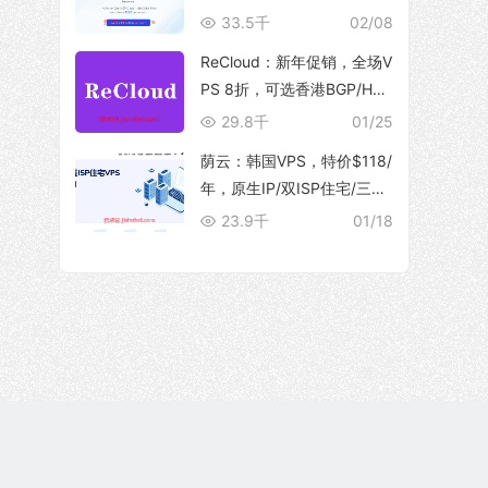
10Gbps 大带宽，解锁流媒
33.5千
02/08
体
ReCloud：新年促销，全场V
PS 8折，可选香港BGP/HG
C、台湾TFN/Hinet家宽、马
29.8千
01/25
来西亚家宽等产品
荫云：韩国VPS，特价$118/
年，原生IP/双ISP住宅/三网
优化直连/250M带宽@5T流
23.9千
01/18
量