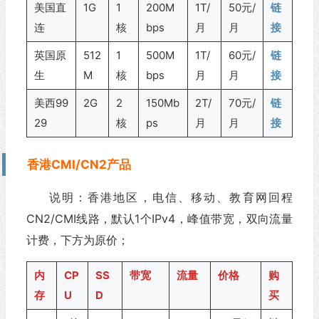
美国直
1G
1
200M
1T/
50元/
链
连
核
bps
月
月
接
英国原
512
1
500M
1T/
60元/
链
生
M
核
bps
月
月
接
美西99
2G
2
150Mb
2T/
70元/
链
29
核
ps
月
月
接
香港CMI/CN2产品
说明：香港地区，电信、移动、教育网回程
CN2/CMI线路，默认1个IPv4，峰值带宽，双向流量
计费，下方为原价；
内
CP
SS
带宽
流量
价格
购
存
U
D
买