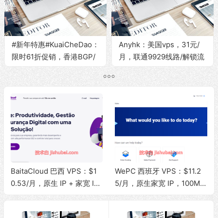
#新年特惠#KuaiCheDao：
Anyhk：美国vps，31元/
限时61折促销，香港BGP/
月，联通9929线路/解锁流
香港CMI/日本BGP/美国
媒体/1G内存/10G
BGP/新加坡BGP，原生IP/
SSD/200Mbps带宽@1T流
解锁流媒体/适合落地用途
量
WePC 西班牙 VPS：$11.2
SalmonCloud 春季促销：全
5/月，原生家宽 IP，100Mb
场 8 折，低至 $3.32/月，高
ps 带宽，1T 流量，支持 Tik
性能 CPU + 10Gbps 大带
Tok 视频直播
宽，可选香港/美西圣何塞地