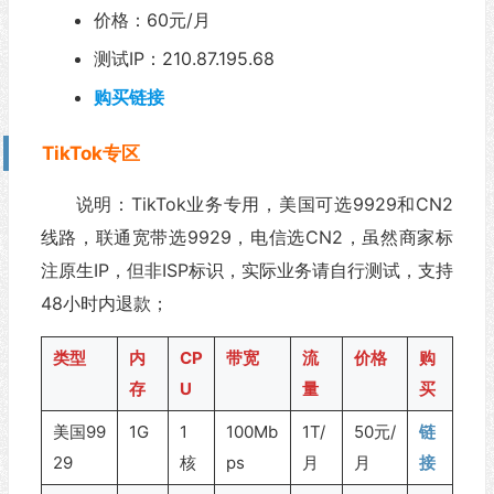
价格：60元/月
测试IP：210.87.195.68
购买链接
TikTok专区
说明：TikTok业务专用，美国可选9929和CN2
线路，联通宽带选9929，电信选CN2，虽然商家标
注原生IP，但非ISP标识，实际业务请自行测试，支持
48小时内退款；
类型
内
CP
带宽
流
价格
购
存
U
量
买
美国99
1G
1
100Mb
1T/
50元/
链
29
核
ps
月
月
接