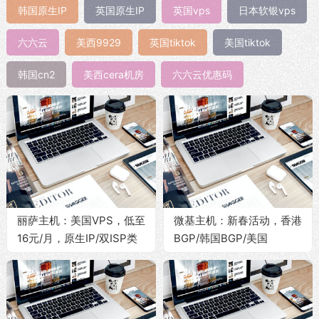
韩国原生IP
英国原生IP
英国vps
日本软银vps
六六云
美西9929
英国tiktok
美国tiktok
韩国cn2
美西cera机房
六六云优惠码
丽萨主机：美国VPS，低至
微基主机：新春活动，香港
16元/月，原生IP/双ISP类
BGP/韩国BGP/美国
型/联通4837/联通9929/电
4837，特价服务器折后月
信CN2，支持Tiktok运营、
均33元
解锁ChatGpt/NetFlix等美
区内容