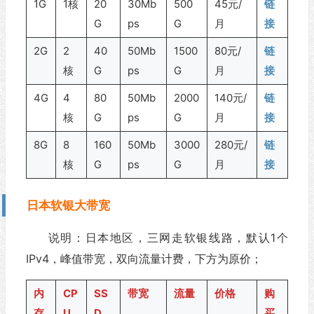
1G
1核
20
30Mb
500
45元/
链
G
ps
G
月
接
2G
2
40
50Mb
1500
80元/
链
核
G
ps
G
月
接
4G
4
80
50Mb
2000
140元/
链
核
G
ps
G
月
接
8G
8
160
50Mb
3000
280元/
链
核
G
ps
G
月
接
日本软银大带宽
说明：日本地区，三网走软银线路，默认1个
IPv4，峰值带宽，双向流量计费，下方为原价；
内
CP
SS
带宽
流量
价格
购
存
U
D
买