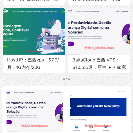
小时计费，可选香港/台湾/
VPS测试记录
越南/泰国/菲律宾/柬埔寨/
马来西亚等亚洲地区
HostHP：巴西vps，$7.9/
BaitaCloud 巴西 VPS：
月，1G内存/20G
$10.53/月，原生 IP + 家宽
SSD/1Gbps带宽@无限流
ISP，100Mbps 无限流量
量