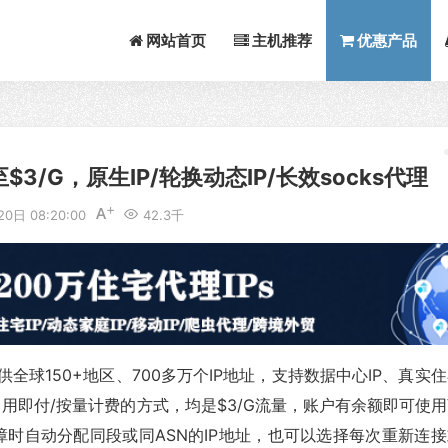
网站首页
主机推荐
优惠产品
至$3/G，原生IP/轮换动态IP/长效socks代理
0日 08:20:00
42.3千
供全球150+地区、700多万个IP地址，支持数据中心IP、真实
即用即付/按量计费的方式，均是$3/G流量，账户有余额即可使
障时自动分配同段或同ASN的IP地址，也可以选择每次重新连接