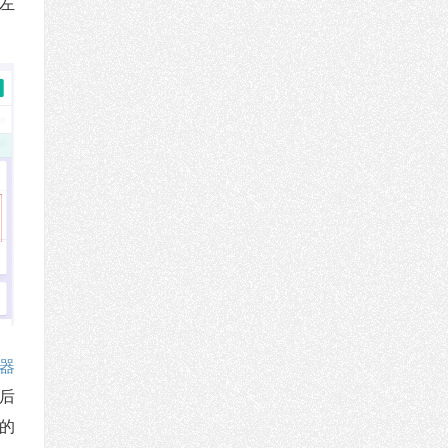
部左
览器
最后
的