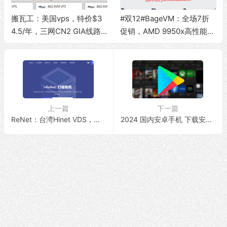
搬瓦工：美国vps，特价$3
#双12#BageVM：全场7折
4.5/年，三网CN2 GIA线路/1
促销，AMD 9950x高性能V
G内存/20G硬盘/1Gbps带宽
PS/大带宽大流量，可选香
@1T流量
港/日本/新加坡/美国/英国等
地区
上一篇
下一篇
ReNet：台湾Hinet VDS，折后$24/月，原生IP/动态IP/解锁流媒体/520Mbps带宽@无限流量
2024 国内安卓手机 下载安装谷歌商店（Google Play）详细步骤