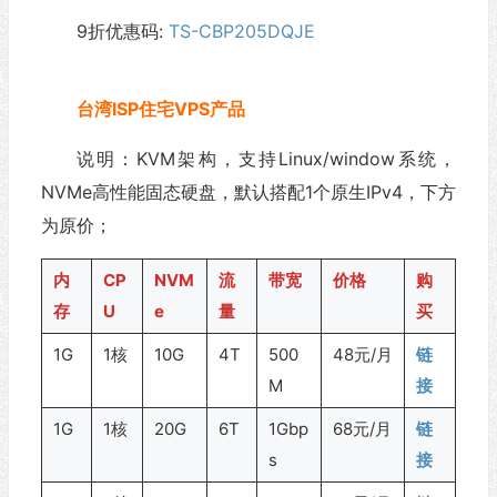
9折优惠码:
TS-CBP205DQJE
台湾ISP住宅VPS产品
说明：KVM架构，支持Linux/window系统，
NVMe高性能固态硬盘，默认搭配1个原生IPv4，下方
为原价；
内
CP
NVM
流
带宽
价格
购
存
U
e
量
买
1G
1核
10G
4T
500
48元/月
链
M
接
1G
1核
20G
6T
1Gbp
68元/月
链
s
接