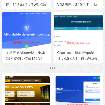
评，14.5元/月，TWNIC原
VDS测评，349元/月，动
生IP/解锁流媒体/3Gbps大
态IP/2核/2G内存/10G
带宽
SSD/1000Mbps带宽@无
限流量
＃黑五＃MoonVM：全场
Churros – 新加坡vps测
7.5折促销，特价$12/月，
评，6.5元/月，自由升级配
台湾Hinet线路/原生IP/支
置/配备流媒体解锁/500M-
持动态IP/可解锁流媒体内
3Gbps大带宽
容