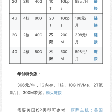
2G
2核
40G
10
1Gbp
88元/月
链
T
s
接
4G
4核
80G
20
1Gbp
188元/
链
T
s
月
接
2G
2核
40G
不
200
398元/
链
限
M
月
接
4G
4核
80G
不
500
598元/
链
限
M
月
接
年付特价版
：
366元/年，1G内存、1核、10G NVMe、2T流
量/月、300M带宽，
购买链接
需要美国ISP类型可参考：
丽萨主机：美国