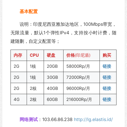
基本配置
说明：印度尼西亚雅加达地区，100Mbps带宽，
无限流量，默认1个弹性IPv4，支持按小时计费，随
建随删，自定义配置等；
内存
CPU
硬盘
价格
(印尼盾)
购买
2G
1核
20GB
58000Rp/月
链接
2G
1核
30GB
72000Rp/月
链接
2G
2核
40GB
96000Rp/月
链接
4G
2核
60GB
216000Rp/月
链接
网络测试
：103.66.86.238
http://lg.elastis.id/