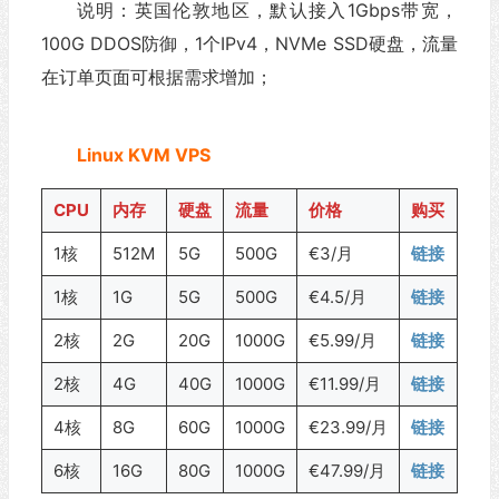
说明：英国伦敦地区，默认接入1Gbps带宽，
100G DDOS防御，1个IPv4，NVMe SSD硬盘，流量
在订单页面可根据需求增加；
Linux KVM VPS
CPU
内存
硬盘
流量
价格
购买
1核
512M
5G
500G
€3/月
链接
1核
1G
5G
500G
€4.5/月
链接
2核
2G
20G
1000G
€5.99/月
链接
2核
4G
40G
1000G
€11.99/月
链接
4核
8G
60G
1000G
€23.99/月
链接
6核
16G
80G
1000G
€47.99/月
链接