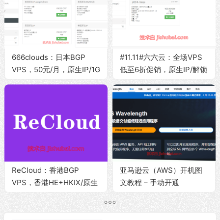
666clouds：日本BGP
#11.11#六六云：全场VPS
VPS，50元/月，原生IP/1G
低至6折促销，原生IP/解锁
内存/10G SSD/1Gbps带宽
ChatGPT/TikTok流媒体，
@1T流量
可选香港/日本/韩国/美国等
地区
ReCloud：香港BGP
亚马逊云（AWS）开机图
VPS，香港HE+HKIX/原生
文教程 – 手动开通
IP/保证流媒体解锁/1Gbps
Wavelength区域原生IP运
带宽@无限流量，199元/月
营商网络