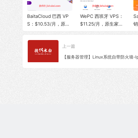
站服务
BaitaCloud 巴西 VP
WePC 西班牙 VPS：
S
 / 美国
S：$10.53/月，原生 I
$11.25/月，原生家宽
销
高防 BG
P + 家宽 ISP，100M
IP，100Mbps 带宽，
$
量，建站首
bps 无限流量
1T 流量，支持 TikTok
P
上一篇
视频直播
宽
何