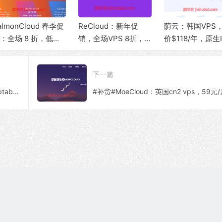
almonCloud 春季促
ReCloud：新年促
荫云：韩国VPS
：全场 8 折，低至
销，全场VPS 8折，
价$118/年，原生I
3.32/月，高性能 C
可选香港BGP/HGC、
ISP住宅/三网优
U + 10Gbps 大带
台湾TFN/Hinet家
连/250M带宽@5
下一篇
，可选香港/美西圣
宽、马来西亚家宽等
量
塞地区
产品
【服务器管理】Linux系统自带防火墙-Iptables端口转发设置教程