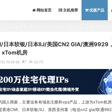
网站首页
主机推荐
优惠产品
MI/日本软银/日本IIJ/美国CN2 GIA/澳洲9929
xTom机房
日 10:26:56
33.7千
18年的国人商家，主要业务有域名注册和vps产品，上游为xTom机
CMI、日本软银/IIJ、美西圣何塞（电信cn2 gia/联通992