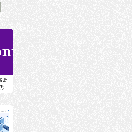
，折后
优
G流