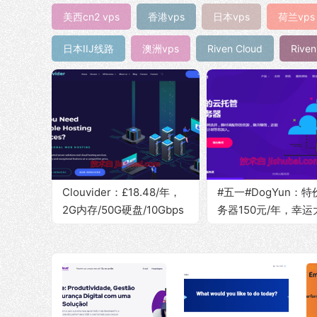
美西cn2 vps
香港vps
日本vps
荷兰vps
日本IIJ线路
澳洲vps
Riven Cloud
Rive
Clouvider：£18.48/年，
#五一#DogYun：
2G内存/50G硬盘/10Gbps
务器150元/年，幸运
带宽@5T流量，可选美国/
盘最高5折，可选香港
英国/德国等8个地区
国/日本/美国/德国/