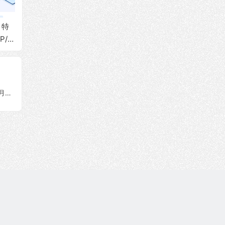
，特
BageVM：美国vps，
丽萨主机：韩国VPS
搬瓦工
P/双
$2/月，AMD 9950x/
上线，89元/月起，原
价$34
化直
原生IP/双ISP属性/Gb
生IP/双ISP类型，支
2 GI
T流
ps带宽/DNS解锁流媒
持Windows，三网直
G硬盘/
体
连优化，轻松解锁流
T流量
媒体和本地服务！
#补货#MoeCloud：英国cn2 vps，59元/月，512M内存/10G硬盘/200Mbps带宽@450G流量