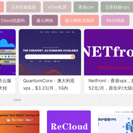
日本软银线路
xTom机房
香港cmi
日本软银vps
n Cloud优惠码
极云网络
极云网络优惠码
9929线路
特价云服
QuantumCore：澳大利亚
Netfront：香港vps
大转
vps，$3.23/月，1G内
52元/月，原生IP/大陆
/韩
存/30G硬盘/1Gbps带宽
化/三网直连/解锁NF，
荷兰
@1T流量
300Mbps带宽、500
量