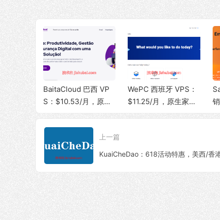
E5-2630L/32G内存/400G
房/1G内存/20G
SSD/30Mbps带宽@无限
SSD/1Gbps带宽@1.
流量
量
站服务
BaitaCloud 巴西 VP
WePC 西班牙 VPS：
S
 / 美国
S：$10.53/月，原生 I
$11.25/月，原生家宽
销
高防 BG
P + 家宽 ISP，100M
IP，100Mbps 带宽，
$
量，建站首
bps 无限流量
1T 流量，支持 TikTok
P
上一篇
视频直播
宽
何