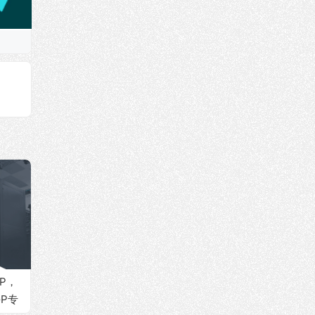
IP，
GP专