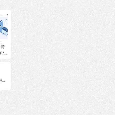
s大带
，特
BageVM：美国vps，
丽萨主机：韩国VPS
搬瓦工
P/双
$2/月，AMD 9950x/
上线，89元/月起，原
价$34
化直
原生IP/双ISP属性/Gb
生IP/双ISP类型，支
2 GI
T流
ps带宽/DNS解锁流媒
持Windows，三网直
G硬盘/
体
连优化，轻松解锁流
T流量
媒体和本地服务！
LimeWave：加拿大vps，$2.5/月，原生IP/1G内存/10G硬盘/1Gbps带宽@500G流量