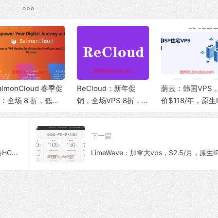
大带宽，适合韩服游戏用
网转发，100M-1Gbp
5T流
户
宽服务器
almonCloud 春季促
ReCloud：新年促
荫云：韩国VPS
：全场 8 折，低至
销，全场VPS 8折，
价$118/年，原生I
3.32/月，高性能 C
可选香港BGP/HGC、
ISP住宅/三网优
U + 10Gbps 大带
台湾TFN/Hinet家
连/250M带宽@5
下一篇
，可选香港/美西圣
宽、马来西亚家宽等
量
塞地区
产品
KuaiCheDao：618活动特惠，美西/香港HGC/香港BGP/日本BGP/香港HKT，流媒体解锁落地机优选