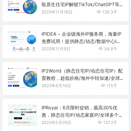
取原生住宅IP解锁TikTok/ChatGPT等
内容
2023年11月18日
126.3千
IPIDEA – 企业级海外IP服务商，海量IP
免费试用！提供静态/动态/数据中心I
P，覆盖220+国家地区，9000万纯净
2023年11月9日
34.8千
住宅池！
IP2World（静态住宅IP/动态住宅IP）配
置教程，超低价格/海外中转加速/全球
多个地区定位
2023年6月19日
115千
IPRoyal：6月限时促销，最高30%优
惠，静态住宅IP/动态家庭IP/全球多个
地点
2023年5月29日
137.2千