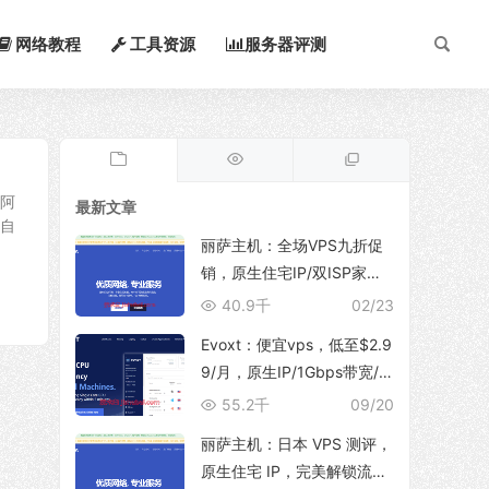
网络教程
工具资源
服务器评测
、阿
最新文章
在自
丽萨主机：全场VPS九折促
销，原生住宅IP/双ISP家
宽，支持TikTok运营、解锁
40.9千
02/23
ChatGpt/NetFlix等流媒体服
Evoxt：便宜vps，低至$2.9
务
9/月，原生IP/1Gbps带宽/
支持新增多个IP地址，可选
55.2千
09/20
香港/日本(东京/大阪)/韩国/
丽萨主机：日本 VPS 测评，
印尼/马来西亚/美国/德国/英
原生住宅 IP，完美解锁流媒
国/波兰等地区