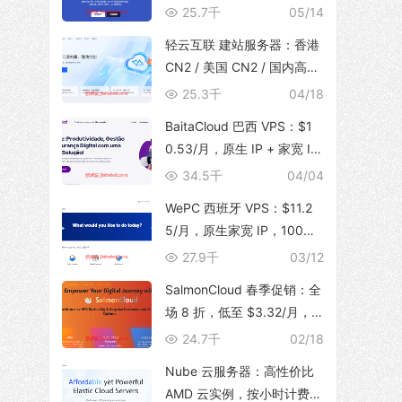
体，支持 TikTok 运营，129
25.7千
05/14
元/月起
轻云互联 建站服务器：香港
CN2 / 美国 CN2 / 国内高防
BGP，无限流量，建站首选
25.3千
04/18
BaitaCloud 巴西 VPS：$1
0.53/月，原生 IP + 家宽 IS
P，100Mbps 无限流量
34.5千
04/04
WePC 西班牙 VPS：$11.2
5/月，原生家宽 IP，100Mb
ps 带宽，1T 流量，支持 Tik
27.9千
03/12
Tok 视频直播
SalmonCloud 春季促销：全
场 8 折，低至 $3.32/月，
高性能 CPU + 10Gbps 大带
24.7千
02/18
宽，可选香港/美西圣何塞地
Nube 云服务器：高性价比
区
AMD 云实例，按小时计费，