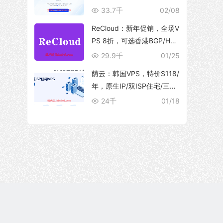
10Gbps 大带宽，解锁流媒
33.7千
02/08
体
ReCloud：新年促销，全场V
PS 8折，可选香港BGP/HG
C、台湾TFN/Hinet家宽、马
29.9千
01/25
来西亚家宽等产品
荫云：韩国VPS，特价$118/
年，原生IP/双ISP住宅/三网
优化直连/250M带宽@5T流
24千
01/18
量