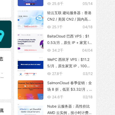
体，支持 TikTok 运营，129
25.6千
05/14
元/月起
轻云互联 建站服务器：香港
CN2 / 美国 CN2 / 国内高防
BGP，无限流量，建站首选
25.1千
04/18
BaitaCloud 巴西 VPS：$1
0.53/月，原生 IP + 家宽 IS
P，100Mbps 无限流量
34.2千
04/04
态
WePC 西班牙 VPS：$11.2
5/月，原生家宽 IP，100Mb
动，
ps 带宽，1T 流量，支持 Tik
27.8千
03/12
可一
Tok 视频直播
SalmonCloud 春季促销：全
场 8 折，低至 $3.32/月，
高性能 CPU + 10Gbps 大带
24.6千
02/18
宽，可选香港/美西圣何塞地
Nube 云服务器：高性价比
区
T流
AMD 云实例，按小时计费，