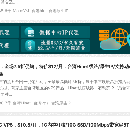
常合适。...
35.6千
MoonVM
香港hkt
香港原生IP
：全场7.5折促销，特价$12/月，台湾Hinet线路/原生IP/支持动
容
023年的黑五至网一促销活动，全场最高循环7.5折，属于本年度最高折扣活
机型。商家主营台湾地区的VPS产品，Hinet机房线路，有动态IP（后台
两种...
30.7千
台湾Hinet
台湾vps
台湾原生IP
 VPS，$10.8/月，1G内存/1核/10G SSD/100Mbps带宽@5