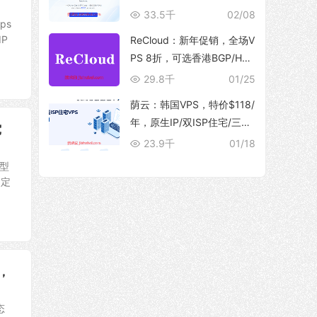
10Gbps 大带宽，解锁流媒
33.5千
02/08
ps
体
P
ReCloud：新年促销，全场V
PS 8折，可选香港BGP/HG
C、台湾TFN/Hinet家宽、马
29.8千
01/25
来西亚家宽等产品
荫云：韩国VPS，特价$118/
年，原生IP/双ISP住宅/三网
宽
优化直连/250M带宽@5T流
23.9千
01/18
量
类型
固定
宽，
态