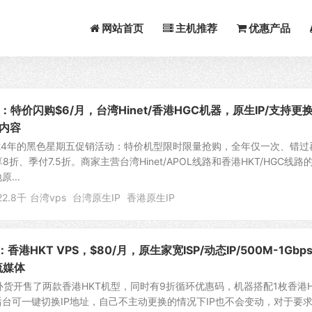
网站首页
主机推荐
优惠产品
：特价闪购$6/月，台湾Hinet/香港HGC机器，原生IP/支持更换
内容
2024年的黑色星期五促销活动：特价机型限时限量抢购，全年仅一次、错过
折、季付7.5折。商家主营台湾Hinet/APOL线路和香港HKT/HGC线路
...
22.8千
台湾vps
台湾原生IP
香港原生IP
M：香港HKT VPS，$80/月，原生家宽ISP/动态IP/500M-1Gbp
流媒体
间补货开售了两款香港HKT机型，同时有9折循环优惠码，机器搭配1枚香港H
后台可一键切换IP地址，自己不主动更换的情况下IP也不会变动，对于要