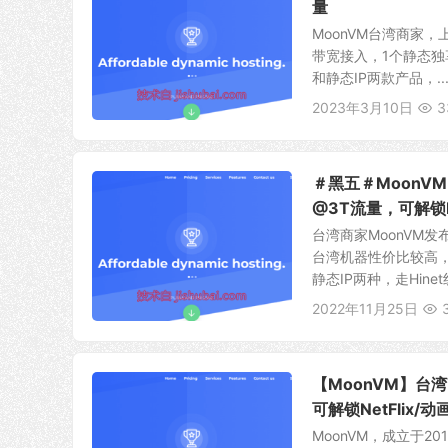
量
MoonVM台湾商家，上
带宽接入，1个静态独
和静态IP两款产品，..
2023年3月10日
3
＃黑五＃MoonVM
@3T流量，可解锁N
台湾商家MoonVM
台湾机器性价比较高，
静态IP两种，走Hinet
2022年11月25日
【MoonVM】台湾V
可解锁NetFlix/
MoonVM，成立于2