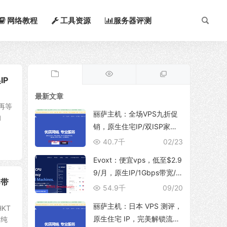
网络教程
工具资源
服务器评测
IP
最新文章
再等
丽萨主机：全场VPS九折促
的
销，原生住宅IP/双ISP家
宽，支持TikTok运营、解锁
40.7千
02/23
ChatGpt/NetFlix等流媒体服
Evoxt：便宜vps，低至$2.9
务
9/月，原生IP/1Gbps带宽/
s带
支持新增多个IP地址，可选
54.9千
09/20
香港/日本(东京/大阪)/韩国/
丽萨主机：日本 VPS 测评，
KT
印尼/马来西亚/美国/德国/英
原生住宅 IP，完美解锁流媒
求纯
国/波兰等地区