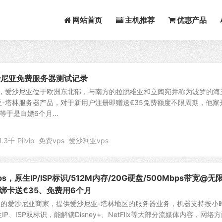
网站首页
主机推荐
优惠产品
？爱沙尼亚免费服务器测试记录
亚商家，爱沙尼亚位于欧洲东北部，与南方的拉脱维亚和立陶宛并称为波罗的海
-塔林服务器产品，对于新用户注册即赠送€35免费额度不限周期，他家
等于是白嫖6个月...
1.3千
Pilvio
免费vps
爱沙利亚vps
vps，原生IP/ISP标识/512M内存/20G硬盘/500Mbps带宽@无
绑卡送€35、免费用6个月
5年成立的爱沙尼亚商家，提供爱沙尼亚-塔林地区的服务器业务，机器支持按小
P、ISP双标识，能解锁Disney+、NetFlix等大部分流媒体内容，网络