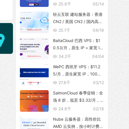
体，支持 TikTok 运营，129
25.6千
05/14
元/月起
轻云互联 建站服务器：香港
CN2 / 美国 CN2 / 国内高防
BGP，无限流量，建站首选
25.1千
04/18
BaitaCloud 巴西 VPS：$1
0.53/月，原生 IP + 家宽 IS
P，100Mbps 无限流量
34.2千
04/04
WePC 西班牙 VPS：$11.2
5/月，原生家宽 IP，100Mb
ps 带宽，1T 流量，支持 Tik
27.8千
03/12
Tok 视频直播
SalmonCloud 春季促销：全
场 8 折，低至 $3.32/月，
高性能 CPU + 10Gbps 大带
24.6千
02/18
宽，可选香港/美西圣何塞地
Nube 云服务器：高性价比
区
AMD 云实例，按小时计费，