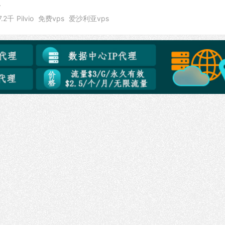
.
7.2千
Pilvio
免费vps
爱沙利亚vps