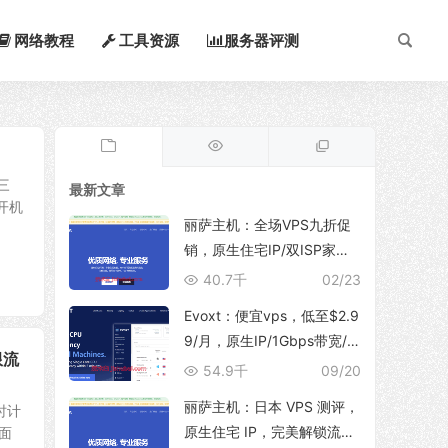
网络教程
工具资源
服务器评测
三
最新文章
开机
丽萨主机：全场VPS九折促
销，原生住宅IP/双ISP家
宽，支持TikTok运营、解锁
40.7千
02/23
ChatGpt/NetFlix等流媒体服
Evoxt：便宜vps，低至$2.9
务
9/月，原生IP/1Gbps带宽/
限流
支持新增多个IP地址，可选
54.9千
09/20
香港/日本(东京/大阪)/韩国/
丽萨主机：日本 VPS 测评，
时计
印尼/马来西亚/美国/德国/英
原生住宅 IP，完美解锁流媒
方面
国/波兰等地区