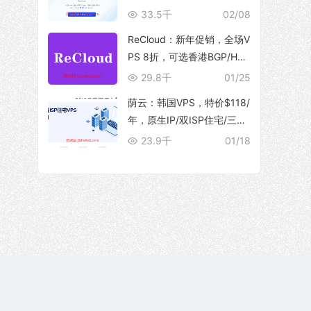
10Gbps 大带宽，解锁流媒
33.5千
02/08
体
ReCloud：新年促销，全场V
PS 8折，可选香港BGP/HG
C、台湾TFN/Hinet家宽、马
29.8千
01/25
来西亚家宽等产品
荫云：韩国VPS，特价$118/
年，原生IP/双ISP住宅/三网
优化直连/250M带宽@5T流
23.9千
01/18
量