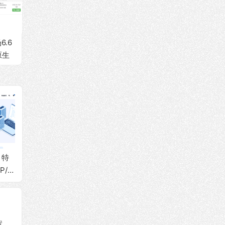
.6
原生
/美
大带
等
，特
BageVM：美国vps，
丽萨主机：韩国VPS
搬瓦工
P/双
$2/月，AMD 9950x/
上线，89元/月起，原
价$34
化直
原生IP/双ISP属性/Gb
生IP/双ISP类型，支
2 GI
T流
ps带宽/DNS解锁流媒
持Windows，三网直
G硬盘/
体
连优化，轻松解锁流
T流量
媒体和本地服务！
【服务器管理】WHMCS v8.5.1安装和配置图文教程，附破解补丁+汉化包