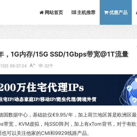
网站首页
主机推荐
优惠产品
年，1G内存/15G SSD/1Gbps带宽@1T流量
3日 09:37:24
32千
餐新增德国数据中心，基础款仅€9.95/年，加上荷兰地区算是欧洲区
bps带宽，KVM虚拟，纯SSD阵列，加上有xTom背书，对于有
可以关注他家的CMI和9929线路产品。