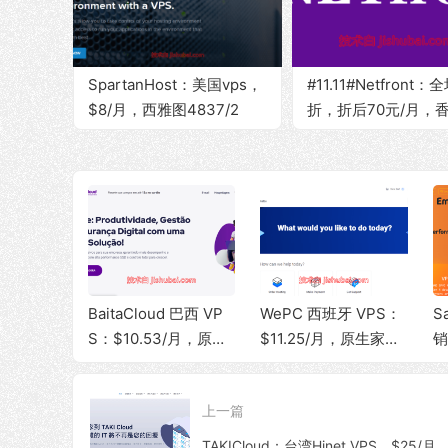
SpartanHost：美国vps，
#11.11#Netfront：
$8/月，西雅图4837/2
折，折后70元/月，
核/2G内存/30G NVMe硬
生IP/三网直连/300M
盘/10Gbps带宽@3T流量
带宽@1T流量
站服务
BaitaCloud 巴西 VP
WePC 西班牙 VPS：
S
 / 美国
S：$10.53/月，原生 I
$11.25/月，原生家宽
销
高防 BG
P + 家宽 ISP，100M
IP，100Mbps 带宽，
$
量，建站首
bps 无限流量
1T 流量，支持 TikTok
P
上一篇
视频直播
宽
何