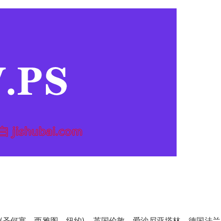
(圣何塞、西雅图、纽约)、英国伦敦、爱沙尼亚塔林、德国法兰