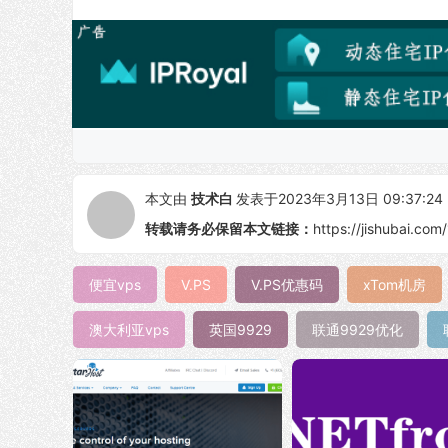
本文由
技术白
发表于2023年3月13日 09:37:24
转载请务必保留本文链接：
https://jishubai.com
便宜vps
V.PS
V.PS优惠码
xTom机房
澳大利亚vps
英国9929
联通9929优化