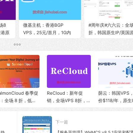
全场8
微基主机：香港BGP
#周年庆#六六云：全场6
香港原
VPS，25元/首月，1G内
折，韩国原生IP/英国
bps
存/50G SSD/2.5Gbps带宽
IP/香港CN2/日本软银
@500G流量
西CN2&9929线路，
宽/解锁TikTok流媒体
almonCloud 春季促
ReCloud：新年促
荫云：韩国VPS
：全场 8 折，低至
销，全场VPS 8折，
价$118/年，原生I
3.32/月，高性能 C
可选香港BGP/HGC、
ISP住宅/三网优
U + 10Gbps 大带
台湾TFN/Hinet家
连/250M带宽@5
下一篇
，可选香港/美西圣
宽、马来西亚家宽等
量
塞地区
产品
TAKICloud：台湾Hinet VPS，$25/月，静态原生IP/1G内存/25G SSD/100Mbps带宽@1T流量