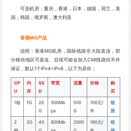
可选机房：重庆，香港，日本，德国，荷兰，美
国，韩国，俄罗斯，澳大利亚
香港MG产品
说明：香港MG机房，国际线路非大陆直连，部
分移动地区可直连、后续可能会加入CMI线路但不作
保证，默认1个IPv4+IPv6，以下为原价；
CP
内
SS
带宽
流量
价格
购
U
存
D
买
1核
1G
20
500Mb
500
100元/
链
G
ps
G
年
接
2
2G
40
800Mb
2000
180元/
链
核
G
ps
G
年
接