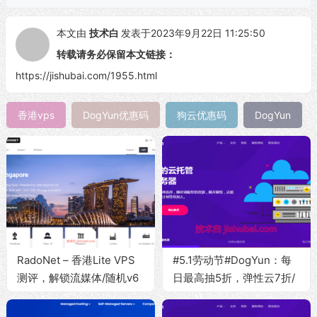
本文由
技术白
发表于2023年9月22日 11:25:50
转载请务必保留本文链接：
https://jishubai.com/1955.html
香港vps
DogYun优惠码
狗云优惠码
DogYun
RadoNet – 香港Lite VPS
#5.1劳动节#DogYun：每
测评，解锁流媒体/随机v6
日最高抽5折，弹性云7折/
解锁NF/1Gbps带宽/5T双
经典云8折/独立服务器优惠
向流量
100元，可选香港/日本/美