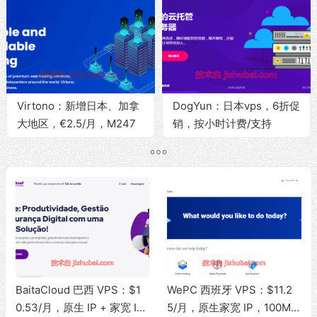
国等6个地区
Virtono：新增日本、加拿
DogYun：日本vps，6折促
大地区，€2.5/月，M247
销，按小时计费/支持
机房/1G内存/30G硬
Windows/可选日本软银、
盘/1Gbps带宽@2T流量
IIJ、BGP线路
BaitaCloud 巴西 VPS：$1
WePC 西班牙 VPS：$11.2
0.53/月，原生 IP + 家宽 IS
5/月，原生家宽 IP，100Mb