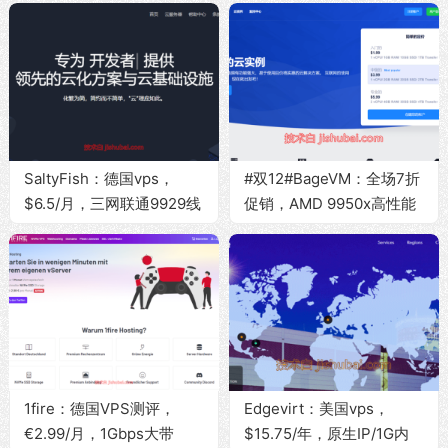
SaltyFish：德国vps，
#双12#BageVM：全场7折
$6.5/月，三网联通9929线
促销，AMD 9950x高性能
路/1G内存/10G
VPS/大带宽大流量，可选
SSD/300Mbps带宽@1.2T
香港/日本/新加坡/美国/英
流量
国等地区
1fire：德国VPS测评，
Edgevirt：美国vps，
€2.99/月，1Gbps大带
$15.75/年，原生IP/1G内