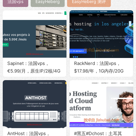
法国vps
EasyHeberg
EasyHeberg 测评
Sapinet：法国vps，
RackNerd：法国vps，
€5.99/月，原生IP/2核/4G
$17.98/年，1G内存/20G
内存/40G NVMe硬
SSD/1Gbps带宽@3T流量
盘/10Gbps带宽@无限流量
AntHost：法国vps，
#黑五#Dchost：土耳其