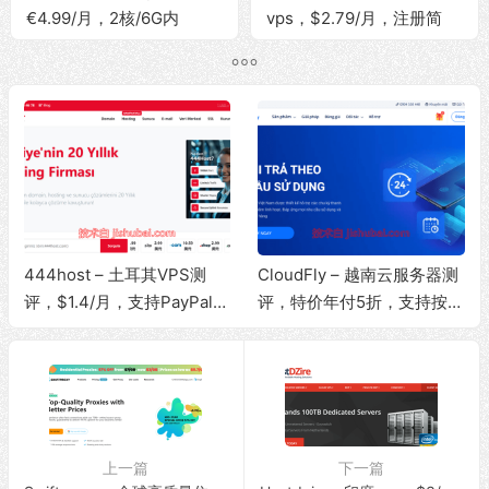
€4.99/月，2核/6G内
vps，$2.79/月，注册简
存/25G SSD/500Mbps带
单/支持PayPal/2G内
宽@无限流量
存/40G SSD/10Gbps带宽
@无限流量
444host – 土耳其VPS测
CloudFly – 越南云服务器测
评，$1.4/月，支持PayPal付
评，特价年付5折，支持按小
款/原生IP/解锁流媒体/10Gb
时计费/原生IP/解锁流媒体/2
ps大带宽/无限流量
00Mbps带宽@无限流量
上一篇
下一篇