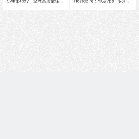
Swiftproxy：全球高质量住宅IP，匿名、安全、快速！低至$0.7/GB
Hostdzire：印度vps，$3/月，原生IP/2核/2G内存/40G NVMe/1Gbps带宽@2T流量
Copyright © 技术白 版权所有 |
湘ICP备2022001330号
| 由
WordPress
驱动 |
Sitemap
本站的文章信息均来源于网络及博主整理记录，有关信息真伪请
自行辨别！网络信息具有时效性，不代表未来情况；如果有侵犯