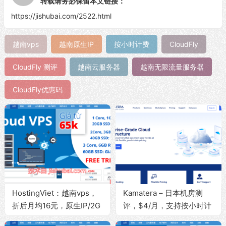
转载请务必保留本文链接：
https://jishubai.com/2522.html
越南vps
越南原生IP
按小时计费
CloudFly
CloudFly 测评
越南云服务器
越南无限流量服务器
CloudFly优惠码
HostingViet：越南vps，
Kamatera – 日本机房测
折后月均16元，原生IP/2G
评，$4/月，支持按小时计
内存/20G
费/免费换IP地址/注册试用