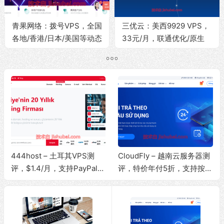
青果网络：拨号VPS，全国
三优云：美西9929 VPS，
各地/香港/日本/美国等动态
33元/月，联通优化/原生
IP，动态http/socks代理IP
IP/1G内存/30G
服务
SSD/200Mbps带宽
@800G流量
444host – 土耳其VPS测
CloudFly – 越南云服务器测
评，$1.4/月，支持PayPal付
评，特价年付5折，支持按小
款/原生IP/解锁流媒体/10Gb
时计费/原生IP/解锁流媒体/2
ps大带宽/无限流量
00Mbps带宽@无限流量