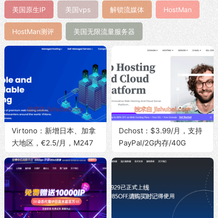
美国原生IP
美国vps
解锁流媒体
HostMan
HostMan测评
美国无限流量服务器
Virtono：新增日本、加拿
Dchost：$3.99/月，支持
大地区，€2.5/月，M247
PayPal/2G内存/40G
机房/1G内存/30G硬
SSD/10Gbps带宽@无限流
盘/1Gbps带宽@2T流量
量，可选土耳其/美国/英国/
法国/德国地区