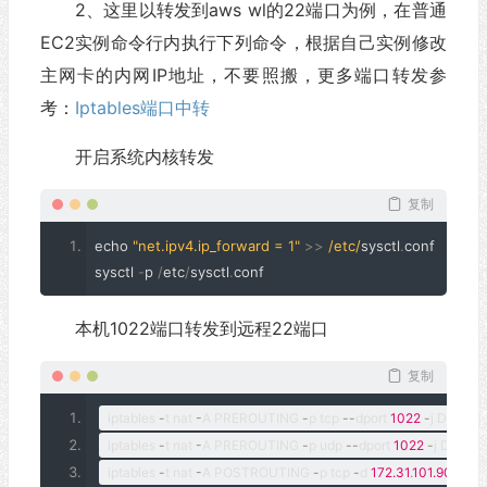
2、这里以转发到aws wl的22端口为例，在普通
EC2实例命令行内执行下列命令，根据自己实例修改
主网卡的内网IP地址，不要照搬，更多端口转发参
考：
Iptables端口
中转
开启系统内核转发
复制
echo 
"net.ipv4.ip_forward = 1"
>>
/etc/
sysctl
.
conf
sysctl 
-
p 
/
etc
/
sysctl
.
conf
本机1022端口转发到远程22端口
复制
iptables 
-
t nat 
-
A PREROUTING 
-
p tcp 
--
dport 
1022
-
j DNAT 
-
iptables 
-
t nat 
-
A PREROUTING 
-
p udp 
--
dport 
1022
-
j DNAT 
-
iptables 
-
t nat 
-
A POSTROUTING 
-
p tcp 
-
d 
172.31
.
101.90
--
dpo