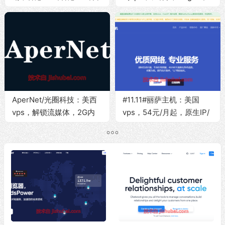
本BGP/新加坡BGP，原生
双ISP伪家宽/原生IP/1G内
IP/解锁流媒体/适合落地用
存/30G SSD/500Mbps带
途
宽@5T流量
AperNet/光圈科技：美西
#11.11#丽萨主机：美国
vps，解锁流媒体，2G内
vps，54元/月起，原生IP/
存/80G SSD/10Gbps带宽
双ISP标识/流媒体解锁/三
@2T流量
网走4837线路