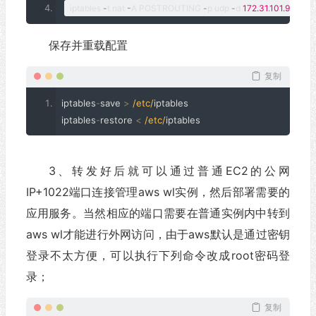
iptables 
-
t nat 
-
A POSTROUTING 
-
p udp 
-
d 
172.31
.
101.90
--
dp
保存并重载配置
复制
iptables
-
save 
>
/etc/
iptables
iptables
-
restore 
<
/etc/
iptables
3、转发好后就可以通过普通EC2的公网
IP+1022端口连接管理aws wl实例，然后部署需要的
应用服务。当然相应的端口需要在普通实例内中转到
aws wl才能进行外网访问，由于aws默认是通过密钥
登录不太方便，可以执行下列命令改成root密码登
录；
复制