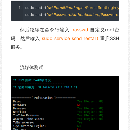
sudo sed 
-
i 
's/^.
PermitRootLogin.
/PermitRootLogin yes/g'
sudo sed 
-
i 
's/^.
PasswordAuthentication.
/PasswordAuthen
然后继续在命令行输入
passwd
自定义root密
码，然后输入
sudo service sshd restart
重启SSH
服务。
流媒体测试