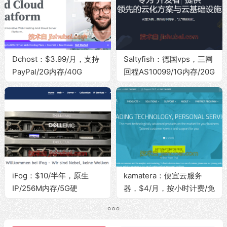
Dchost：$3.99/月，支持
Saltyfish：德国vps，三网
PayPal/2G内存/40G
回程AS10099/1G内存/20G
SSD/10Gbps带宽@无限流
SSD/300M带宽@1T流量
量，可选土耳其/美国/英国/
法国/德国地区
iFog：$10/半年，原生
kamatera：便宜云服务
IP/256M内存/5G硬
器，$4/月，按小时计费/免
盘/100Mbps带宽@不限流
费换IP/免费试用30天，可
量，可选瑞士/美国/英国/挪
选香港/以色列/美国/英国/
威/新加坡等地区
德国等地区