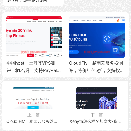
$4/月，原生IP/1G内
存/20G NVMe硬盘/1Gbps
带宽@740G流量
444host – 土耳其VPS测
CloudFly – 越南云服务器测
评，$1.4/月，支持PayPal付
评，特价年付5折，支持按小
款/原生IP/解锁流媒体/10Gb
时计费/原生IP/解锁流媒体/2
ps大带宽/无限流量
00Mbps带宽@无限流量
上一篇
下一篇
Cloud HM：泰国云服务器，41元/月，按小时计费/原生IP/256M内存/5G SSD/200Mbps带宽@无限流量
Xenyth怎么样？加拿大-多伦多数据中心测试记录